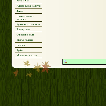
Кофе и чай
Алкогольные напитки
Зерна
В заключение о
питании
Купание и очищение
Растирание
Очищение тела
Мытье головы
Волосы
Зубы
Масляный массаж