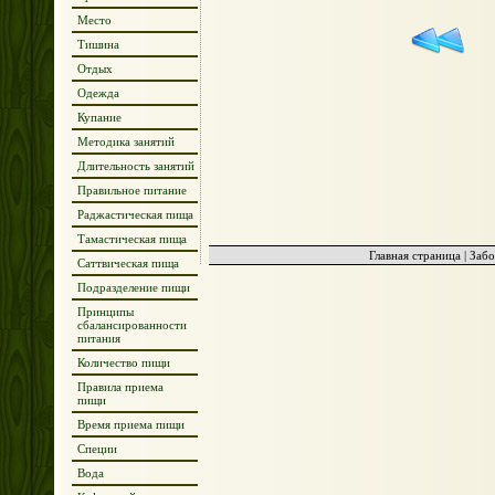
Место
Тишина
Отдых
Одежда
Купание
Методика занятий
Длительность занятий
Правильное питание
Раджастическая пища
Тамастическая пища
Главная страница
|
Забо
Саттвическая пища
Подразделение пищи
Принципы
сбалансированности
питания
Количество пищи
Правила приема
пищи
Время приема пищи
Специи
Вода