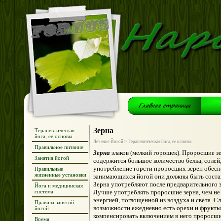
*+*
Зерна
Терапевтическая
йога, ее основы
Лечение Йогой > Терапевтическая йога, ее основы
Правильное питание
Зерна
злаков (мелкий горошек). Проросшие з
Занятия йогой
содержится большое количество белка, солей
употребление горсти проросших зерен обесп
Правильные
жизненные установки
занимающихся йогой они должны быть соста
Зерна употребляют после предварительного за
Йога и медицинская
система
Лучше употреблять проросшие зерна, чем не
энергией, поглощенной из воздуха и света. Сл
Правила занятий
возможности ежедневно есть орехи и фрукты
йогой
компенсировать включением в него проросши
Время