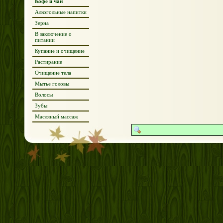
Кофе и чай
Алкогольные напитки
Зерна
В заключение о
питании
Купание и очищение
Растирание
Очищение тела
Мытье головы
Волосы
Зубы
Масляный массаж