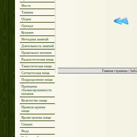
Место
Тишина
Отдых
Одежда
Купание
Методика занятий
Длительность занятий
Правильное питание
Раджастическая пища
Тамастическая пища
Главная страница
|
Забо
Саттвическая пища
Подразделение пищи
Принципы
сбалансированности
питания
Количество пищи
Правила приема
пищи
Время приема пищи
Специи
Вода