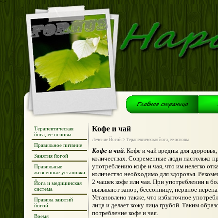
*+*
Кофе и чай
Терапевтическая
йога, ее основы
Лечение Йогой > Терапевтическая йога, ее основы
Правильное питание
Кофе и чай
. Кофе и чай вредны для здоровья
Занятия йогой
количествах. Современные люди настолько п
употреблению кофе и чая, что им нелегко отк
Правильные
жизненные установки
количество необходимо для здоровья. Рекомен
2 чашек кофе или чая. При употреблении в бо
Йога и медицинская
система
вызывают запор, бессонницу, нервное перена
Установлено также, что избыточное употребл
Правила занятий
лица и делает кожу лица грубой. Таким обра
йогой
потребление кофе и чая.
Время