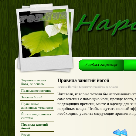
*+*
Правила занятий йогой
Терапевтическая
йога, ее основы
Лечение Йогой > Терапевтическая йога, ее основы
Правильное питание
Читатели, которые хотели бы использовать эт
Занятия йогой
самолечения с помощью йоги, прежде всего,
подходящих времени, месте и одежде для зан
Правильные
жизненные установки
подобных вещах. Чтобы ощутить полный эффе
необходимо усвоить следующие правила и п
Йога и медицинская
система
Правила занятий
йогой
Время