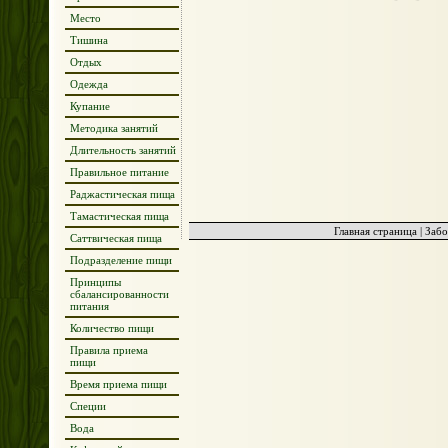
Место
Тишина
Отдых
Одежда
Купание
Методика занятий
Длительность занятий
Правильное питание
Раджастическая пища
Тамастическая пища
Главная страница
|
Забо
Саттвическая пища
Подразделение пищи
Принципы
сбалансированности
питания
Количество пищи
Правила приема
пищи
Время приема пищи
Специи
Вода