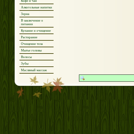
Кофе и чай
Алкогольные напитки
Зерна
В заключение о
питании
Купание и очищение
Растирание
Очищение тела
Мытье головы
Волосы
Зубы
Масляный массаж