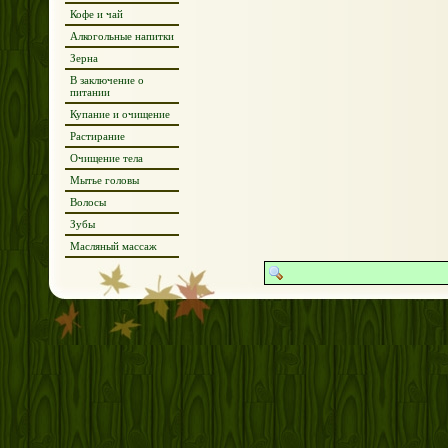
Кофе и чай
Алкогольные напитки
Зерна
В заключение о
питании
Купание и очищение
Растирание
Очищение тела
Мытье головы
Волосы
Зубы
Масляный массаж