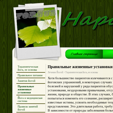
*+*
Правильные жизненные установки
Терапевтическая
йога, ее основы
Лечение Йогой > Терапевтическая йога, ее основы
Правильное питание
Хотя большинство пациентов излечиваются с
Занятия йогой
йоговских упражнений, в некоторых случаях 
болезней и нарушений у ряда пациентов обу
Правильные
жизненные
установками, нездоровыми привычками, отсу
установки
жизни, природе и обществе. В этих случаях, 
Йога и медицинская
попытаться изменить его сознание, расширит
система
известные истины, усвоить необходимые тео
представления. Это длительная работа, треб
Правила занятий
йогой
В зависимости от природы заболевания бол