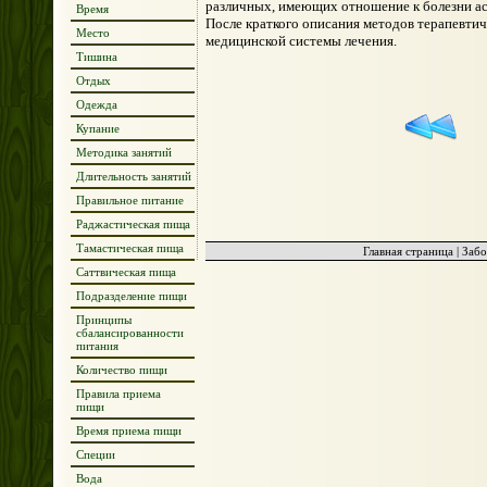
различных, имеющих отношение к болезни ас
Время
После краткого описания методов терапевтич
Место
медицинской системы лечения.
Тишина
Отдых
Одежда
Купание
Методика занятий
Длительность занятий
Правильное питание
Раджастическая пища
Тамастическая пища
Главная страница
|
Забо
Саттвическая пища
Подразделение пищи
Принципы
сбалансированности
питания
Количество пищи
Правила приема
пищи
Время приема пищи
Специи
Вода