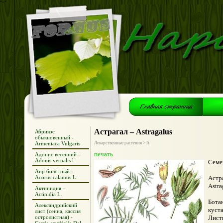
*+*
Астрагал – Astragalus
Абрикос
обыкновенный -
Armeniaca Vulgaris
Лекарственные растения > А
печать
Адонис весенний –
Adonis vernalis l.
Семе
Аир болотный -
Acorus calamus L.
Астра
Astra
Актинидия –
Actinidia L.
Бота
Александрийский
куст
лист (сенна, кассия
остролистная) -
Лист