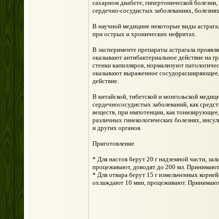
сахарном диабете, гипертонической болезни,
сердечно-сосудистых заболеваниях, болезнях
В научной медицине некоторые виды астрага
при острых и хронических нефритах.
В эксперименте препараты астрагала проявл
оказывают антибактериальное действие на г
стенки капилляров, нормализуют патологичес
оказывают выраженное сосудорасширяющее,
действие.
В китайской, тибетской и монгольской медиц
сердечнососудистых заболеваний, как средс
веществ, при импотенции, как тонизирующее
различных гинекологических болезнях, инсуль
и других органов.
Приготовление
* Для настоя берут 20 г надземной части, за
процеживают, доводят до 200 мл. Принимают п
* Для отвара берут 15 г измельченных корней
охлаждают 10 мин, процеживают. Принимают п