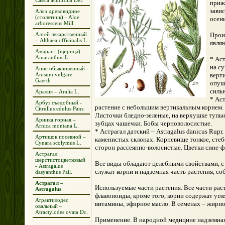
Cassia acutifolia Del.
приж
завис
Алоэ древовидное
(столетник) - Aloe
осени
arborescens Mill.
Алтей лекарственный
Прои
– Althaea officinalis L.
явля
Амарант (щирица) –
Amaranthus L.
* Аст
на су
Анис обыкновенный -
Anisum vulgare
верт
Gaerth
опуш
силь
Аралия – Aralia L.
* Аст
Арбуз съедобный -
растение с небольшим вертикальным корнем. В
Citrullus edulus Pans.
Листочки бледно-зеленые, на верхушке тупые
Арника горная –
зубцах чашечки. Бобы черноволосистые.
Arnica montana L.
* Астрагал датский – Astragalus danicus Rupr
Артишок посевной –
каменистых склонах. Корневище тонкое, сте
Cynara scolymus L.
сторон рассеянно-волосистые. Цветки сине-
Астрагал
шерстистоцветковый
Все виды обладают целебными свойствами, с
- Astragalus
служат корни и надземная часть растения, 
dasyanthus Pall.
Астрагал –
Используемые части растения. Все части рас
Astragalus
флавоноиды, кроме того, корни содержат угл
Атрактилодес
витамины, эфирное масло. В семенах – жирно
овальный –
Atractylodes ovata Dc.
Применение. В народной медицине надземная 