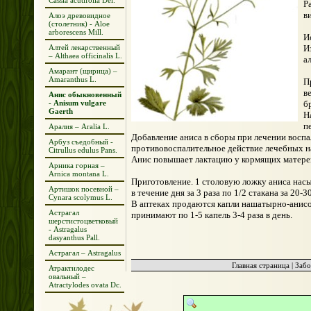
Cassia acutifolia Del.
Р
в
Алоэ древовидное
(столетник) - Aloe
arborescens Mill.
И
Алтей лекарственный
И
– Althaea officinalis L.
а
Амарант (щирица) –
Amaranthus L.
П
в
Анис обыкновенный
- Anisum vulgare
б
Gaerth
Н
п
Аралия – Aralia L.
Добавление аниса в сборы при лечении восп
Арбуз съедобный -
противовоспалительное действие лечебных н
Citrullus edulus Pans.
Анис повышает лактацию у кормящих матерей 
Арника горная –
Arnica montana L.
Приготовление. 1 столовую ложку аниса насы
Артишок посевной –
в течение дня за 3 раза по 1/2 стакана за 20-
Cynara scolymus L.
В аптеках продаются капли нашатырно-анисовы
Астрагал
принимают по 1-5 капель 3-4 раза в день.
шерстистоцветковый
- Astragalus
dasyanthus Pall.
Астрагал – Astragalus
Главная страница
|
Забо
Атрактилодес
овальный –
Atractylodes ovata Dc.