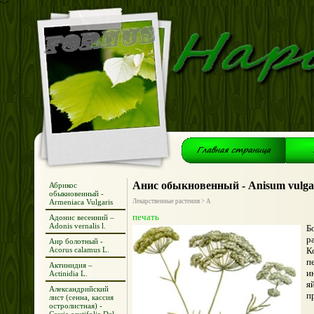
*+*
Анис обыкновенный - Anisum vulga
Абрикос
обыкновенный -
Armeniaca Vulgaris
Лекарственные растения > А
печать
Адонис весенний –
Adonis vernalis l.
Б
р
Аир болотный -
Acorus calamus L.
К
п
Актинидия –
и
Actinidia L.
я
Александрийский
п
лист (сенна, кассия
остролистная) -