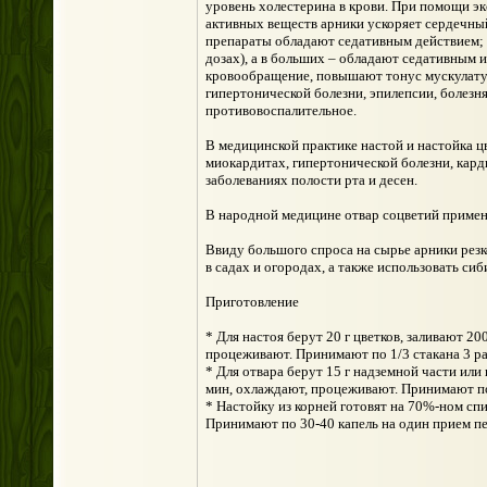
уровень холестерина в крови. При помощи э
активных веществ арники ускоряет сердечны
препараты обладают седативным действием; 
дозах), а в больших – обладают седативным
кровообращение, повышают тонус мускулату
гипертонической болезни, эпилепсии, болезня
противовоспалительное.
В медицинской практике настой и настойка ц
миокардитах, гипертонической болезни, кард
заболеваниях полости рта и десен.
В народной медицине отвар соцветий применя
Ввиду большого спроса на сырье арники резк
в садах и огородах, а также использовать си
Приготовление
* Для настоя берут 20 г цветков, заливают 2
процеживают. Принимают по 1/3 стакана 3 раз
* Для отвара берут 15 г надземной части или
мин, охлаждают, процеживают. Принимают по 2
* Настойку из корней готовят на 70%-ном спи
Принимают по 30-40 капель на один прием пе