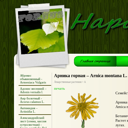
*+*
Арника горная – Arnica montana L.
Абрикос
обыкновенный -
Armeniaca Vulgaris
Лекарственные растения > А
печать
Адонис весенний –
Adonis vernalis l.
Семейст
Аир болотный -
Acorus calamus L.
Арника 
Arnica 
Актинидия –
Actinidia L.
Ботанич
Александрийский
Растет 
лист (сенна, кассия
остролистная) -
лугах.