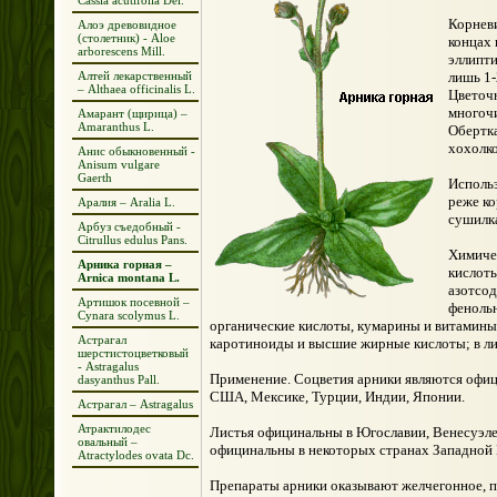
Cassia acutifolia Del.
Корнев
Алоэ древовидное
(столетник) - Aloe
концах 
arborescens Mill.
эллипти
Алтей лекарственный
лишь 1-
– Althaea officinalis L.
Цветоч
многоч
Амарант (щирица) –
Amaranthus L.
Обертка
хохолк
Анис обыкновенный -
Anisum vulgare
Gaerth
Использ
реже ко
Аралия – Aralia L.
сушилка
Арбуз съедобный -
Citrullus edulus Pans.
Химичес
Арника горная –
кислоты
Arnica montana L.
азотсод
Артишок посевной –
феноль
Cynara scolymus L.
органические кислоты, кумарины и витамины. 
Астрагал
каротиноиды и высшие жирные кислоты; в ли
шерстистоцветковый
- Astragalus
Применение. Соцветия арники являются офи
dasyanthus Pall.
США, Мексике, Турции, Индии, Японии.
Астрагал – Astragalus
Атрактилодес
Листья официнальны в Югославии, Венесуэле.
овальный –
официнальны в некоторых странах Западной 
Atractylodes ovata Dc.
Препараты арники оказывают желчегонное, п