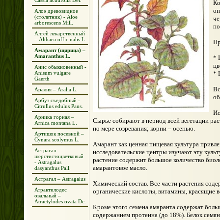
Cassia acutifolia Del.
Ко
оп
Алоэ древовидное
(столетник) - Aloe
че
arborescens Mill.
по
Алтей лекарственный
– Althaea officinalis L.
Пр
Амарант (щирица) –
Amaranthus L.
* 
цв
Анис обыкновенный -
Anisum vulgare
* 
Gaerth
Вс
Аралия – Aralia L.
об
Арбуз съедобный -
Citrullus edulus Pans.
Ис
Арника горная –
Сырье собирают в период всей вегетации раст
Arnica montana L.
по мере созревания; корни – осенью.
Артишок посевной –
Cynara scolymus L.
Амарант как ценная пищевая культура привле
Астрагал
исследовательские центры изучают эту культ
шерстистоцветковый
растение содержит большое количество биоло
- Astragalus
амарантовое масло.
dasyanthus Pall.
Астрагал – Astragalus
Химический состав. Все части растения сод
Атрактилодес
органические кислоты, витамины, красящие 
овальный –
Atractylodes ovata Dc.
Кроме этого семена амаранта содержат больш
содержанием протеина (до 18%). Белок семян