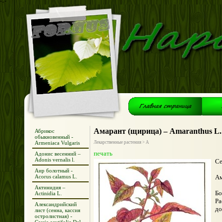
*+*
Амарант (щирица) – Amaranthus L.
Абрикос
обыкновенный -
Armeniaca Vulgaris
Лекарственные растения > А
печать
Адонис весенний –
Adonis vernalis l.
Се
Аир болотный -
Acorus calamus L.
Ам
Актинидия –
Бо
Actinidia L.
Ра
Александрийский
до
лист (сенна, кассия
остролистная) -