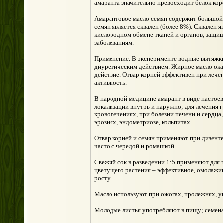
амаранта значительно превосходит белок коро
Амарантовое масло семян содержит большой
семян является сквален (более 8%). Сквален 
кислородном обмене тканей и органов, защищ
заболеваниям.
Применение. В эксперименте водные вытяжк
диуретическим действием. Жирное масло ока
действие. Отвар корней эффективен при леч
активность.
В народной медицине амарант в виде настоев
локализации внутрь и наружно; для лечения 
кровотечениях, при болезни печени и сердца
эрозиях, эндометриозе, кольпитах.
Отвар корней и семян применяют при дизентер
часто с чередой и ромашкой.
Свежий сок в разведении 1:5 применяют для 
цветущего растения – эффективное, омолажив
росту.
Масло используют при ожогах, пролежнях, у
Молодые листья употребляют в пищу; семена 