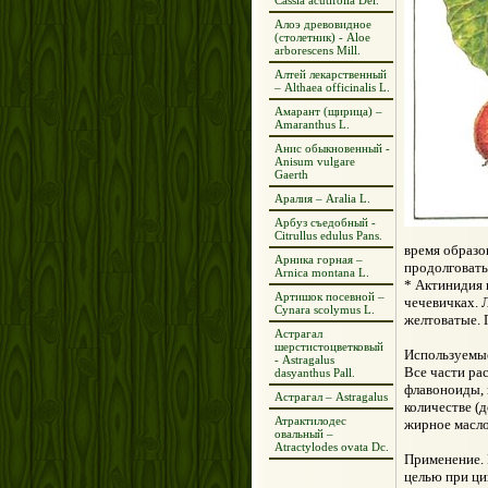
Cassia acutifolia Del.
Алоэ древовидное
(столетник) - Aloe
arborescens Mill.
Алтей лекарственный
– Althaea officinalis L.
Амарант (щирица) –
Amaranthus L.
Анис обыкновенный -
Anisum vulgare
Gaerth
Аралия – Aralia L.
Арбуз съедобный -
Citrullus edulus Pans.
время образо
Арника горная –
продолговат
Arnica montana L.
* Актинидия 
Артишок посевной –
чечевичках. 
Cynara scolymus L.
желтоватые. 
Астрагал
шерстистоцветковый
Используемые
- Astragalus
Все части ра
dasyanthus Pall.
флавоноиды, 
Астрагал – Astragalus
количестве (
Атрактилодес
жирное масло
овальный –
Atractylodes ovata Dc.
Применение. 
целью при ци