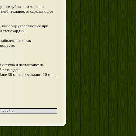
риесе зубов, при лечении
е слабительное, отхаркивающее
а, как общеукрепляющее при
и стенокардии.
заболеваниях, как
возрасте.
л кипятка и настаивают на
 раза в день.
бане 30 мин., охлаждают 10 мин.,
рта сайта