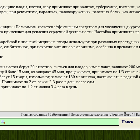
едицине плоды, цветки, кору применяют при колитах, туберкулезе, коклюше, ка
ореи, при ревматизме, параличах, головокружениях, головных болях, как легко
инидии «Полигамол» является эффективным средством для увеличения диурез
Его применяют для усиления сердечной деятельности. Настойка применяется пр
 корейской и японской медицине плоды используют при различных простудных 
е, слабительное, при нехватке витаминов в организме, особенно в преклонном 
ие
ия настоя берут 20 г цветков, листьев или плодов, измельчают, заливают 200 м
щей бане 15 мин, охлаждают 45 мин, процеживают, принимают по 1/3 стакана 3
берут 15 г коры, измельчают, заливают 180 мл кипятка, настаивают на водяной 
 Принимают по 2 ст. ложки 2-3 раза в день после еды.
принимают по 1-2 ст. ложки 3-4 раза в день.
Главная страница
|
Заболевания
|
Лекарственные растения
|
Лечение Йогой
|
Ка
Поиск