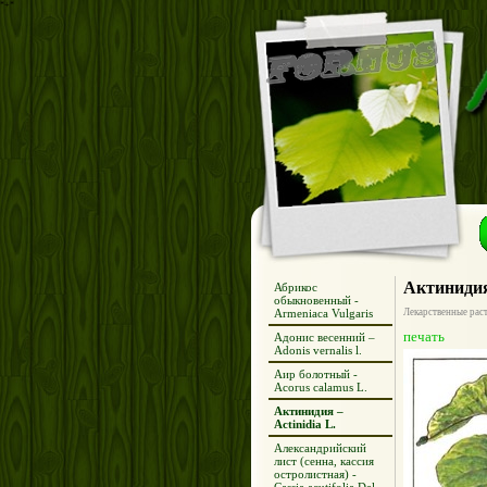
*+*
Актинидия 
Абрикос
обыкновенный -
Armeniaca Vulgaris
Лекарственные рас
печать
Адонис весенний –
Adonis vernalis l.
Аир болотный -
Acorus calamus L.
Актинидия –
Actinidia L.
Александрийский
лист (сенна, кассия
остролистная) -