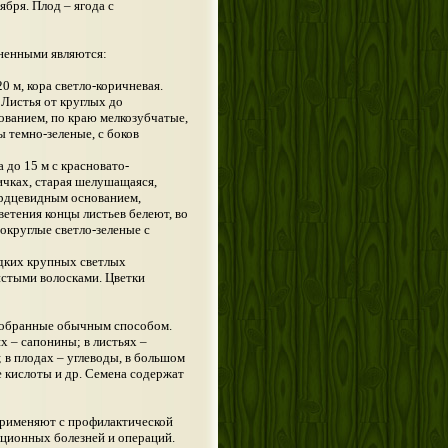
ября. Плод – ягода с
аненными являются:
20 м, кора светло-коричневая.
Листья от круглых до
ванием, по краю мелкозубчатые,
ы темно-зеленые, с боков
 до 15 м с красновато-
ичках, старая шелушащаяся,
сердцевидным основанием,
етения концы листьев белеют, во
округлые светло-зеленые с
едких крупных светлых
истыми волосками. Цветки
 собранные обычным способом.
х – сапонины; в листьях –
в плодах – углеводы, в большом
е кислоты и др. Семена содержат
применяют с профилактической
ционных болезней и операций.