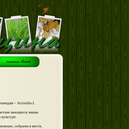
тинидия – Actinidia L.
олетние вьющиеся лианы
 культуре.
вильные, собраны в кисти,