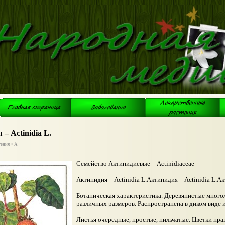
– Actinidia L.
тения > А
Семейство Актинидиевые – Actinidiaceae
Актинидия – Actinidia L.Актинидия – Actinidia L.Ак
Ботаническая характеристика. Деревянистые мног
различных размеров. Распространена в диком виде и
Листья очередные, простые, пильчатые. Цветки пра