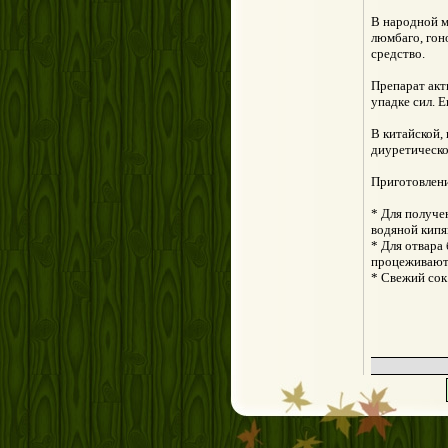
В народной м
люмбаго, гон
средство.
Препарат акт
упадке сил. 
В китайской,
диуретическо
Приготовлен
* Для получен
водяной кипя
* Для отвара 
процеживают.
* Свежий сок 