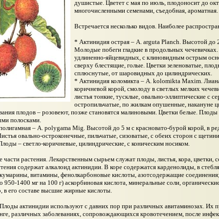
душистые. Цветет с мая по июль, плодоносит до окт
многочисленными семенами, съедобная, ароматная.
Встречается несколько видов. Наиболее распростр
* Актинидия острая – A. arguta Planch. Высотой до 
Молодые побеги гладкие в продольных чечевичках. 
удлиненно-яйцевидных, с клиновидным острым осно
сверху блестящие, голые. Цветки зеленоватые, плод
сплюснутые, от шаровидных до цилиндрических.
* Актинидия коломикта – A. kolomikta Maxim. Лиана
коричневой корой, смолоду в светлых мелких чечев
листья тонкие, тусклые, овально-эллиптические с 
остропильчатые, по жилкам опушенные, накануне цв
вания плодов – розовеют, позже становятся малиновыми. Цветки белые. Плоды 
ыми полосками.
полигамная – A. polygama Mig. Высотой до 5 м с красновато-бурой корой, в р
Листья овально-остроконечные, пильчатые, сизоватые, с обеих сторон с щетин
Плоды – светло-коричневые, цилиндрические, с коническим носиком.
 части растения. Лекарственным сырьем служат плоды, листья, кора, цветки,
стения содержат алкалоид актинидии. В коре содержатся карденолиды, в стебля
кумарины, витамины, фенолкарбоновые кислоты, азотсодержащие соединения; 
до 950-1400 мг на 100 г) аскорбиновая кислота, минеральные соли, органически
, в его составе высшие жирные кислоты.
Плоды актинидии используют с давних пор при различных авитаминозах. Их 
нге, различных заболеваниях, сопровождающихся кровотечением, после инфек