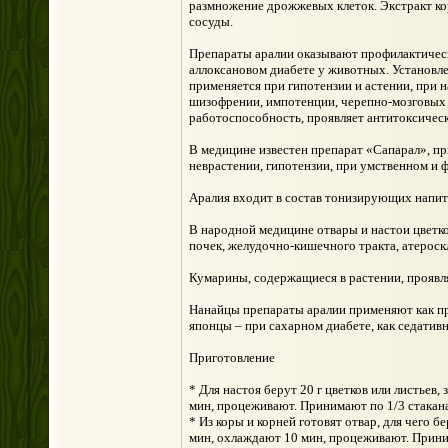
размножение дрожжевых клеток. Экстракт ко
сосуды.
Препараты аралии оказывают профилактическ
аллоксановом диабете у животных. Установл
применяется при гипотензии и астении, при 
шизофрении, импотенции, черепно-мозговых 
работоспособность, проявляет антитоксическ
В медицине известен препарат «Сапарал», п
неврастении, гипотензии, при умственном и 
Аралия входит в состав тонизирующих напит
В народной медицине отвары и настои цветко
почек, желудочно-кишечного тракта, атероск
Кумарины, содержащиеся в растении, прояв
Нанайцы препараты аралии применяют как пр
японцы – при сахарном диабете, как седативн
Приготовление
* Для настоя берут 20 г цветков или листьев
мин, процеживают. Принимают по 1/3 стакана 
* Из коры и корней готовят отвар, для чего б
мин, охлаждают 10 мин, процеживают. Принима