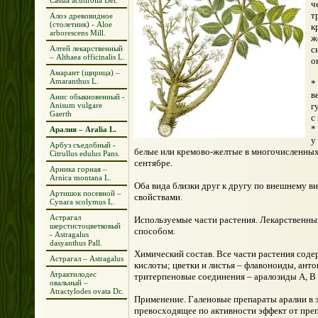
Cassia acutifolia Del.
ч
т
Алоэ древовидное
(столетник) - Aloe
к
arborescens Mill.
ж
Алтей лекарственный
с
– Althaea officinalis L.
о
Амарант (щирица) –
Amaranthus L.
*
в
Анис обыкновенный -
Anisum vulgare
г
Gaerth
с
*
Аралия – Aralia L.
у
Арбуз съедобный -
белые или кремово-желтые в многочисленных 
Citrullus edulus Pans.
сентябре.
Арника горная –
Arnica montana L.
Оба вида близки друг к другу по внешнему в
Артишок посевной –
свойствами.
Cynara scolymus L.
Астрагал
Используемые части растения. Лекарственным
шерстистоцветковый
способом.
- Astragalus
dasyanthus Pall.
Химический состав. Все части растения соде
Астрагал – Astragalus
кислоты; цветки и листья – флавоноиды, ант
Атрактилодес
тритерпеновые соединения – аралозиды А, В 
овальный –
Atractylodes ovata Dc.
Применение. Галеновые препараты аралии в 
превосходящее по активности эффект от пре