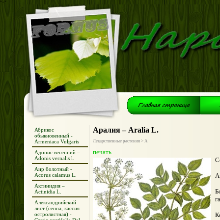
*+*
Аралия – Aralia L.
Абрикос
обыкновенный -
Armeniaca Vulgaris
Лекарственные растения > А
печать
Адонис весенний –
Adonis vernalis l.
С
Аир болотный -
Acorus calamus L.
А
Актинидия –
Б
Actinidia L.
г
Александрийский
лист (сенна, кассия
остролистная) -
К