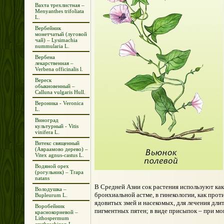
Вахта трехлистная –
Menyanthes trifoliata
L.
Вербейник
монетчатый (луговой
чай) – Lysimachia
nummularia L.
Вербена
лекарственная –
Verbena officinalis l.
Вереск
обыкновенный –
Calluna vulgaris Hull.
Вероника - Veronica
L.
Виноград
культурный - Vitis
vinifera L.
Витекс священный
(Авраамово дерево) –
Vitex agnus-castus L.
Водяной орех
(рогульник) – Trapa
natans
В Средней Азии сок растения используют как 
Володушка –
бронхиальной астме, в гинекологии, как прот
Bupleurum L.
ядовитых змей и насекомых, для лечения длит
Воробейник
пигментных пятен; в виде присыпок – при мо
краснокорневой –
Lithospermum