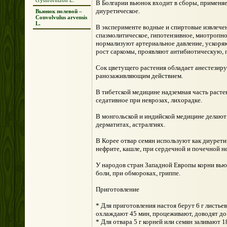
crythrorhizon L.
В Болгарии вьюнок входит в сборы, применяе
диуретическое.
Вьюнок полевой –
Convolvulus arvensis
L.
В эксперименте водные и спиртовые извлече
спазмолитическое, гипотензивное, миотропно
нормализуют артериальное давление, ускоря
рост саркомы, проявляют антибиотическую, 
Сок цветущего растения обладает анестезир
ранозаживляющим действием.
В тибетской медицине надземная часть растен
седативное при неврозах, лихорадке.
В монгольской и индийской медицине делают о
дерматитах, астралгиях.
В Корее отвар семян используют как диуретич
нефрите, кашле, при сердечной и почечной н
У народов стран Западной Европы корни вью
боли, при обмороках, гриппе.
Приготовление
* Для приготовления настоя берут 6 г листьев
охлаждают 45 мин, процеживают, доводят до н
* Для отвара 5 г корней или семян заливают 