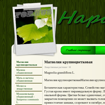
*+*
Магнолия крупноцветковая
Магнолия
крупноцветковая
Лекарственные растения > М
Малина
Magnolia grandiflora L.
обыкновенная
Мать-и-мачеха
Магнолия крупноцветковаяМагнолия крупноц
обыкновенная
Мелисса
Ботаническая характеристика. Семейство маг
лекарственная
Густая крона имеет пирамидальную форму. Ли
Можжевельник
овальной формы. Цветки белые одиночные, о
обыкновенный -
закрытом помещении он может вызвать головн
Juniperus communis
L.
прямостоячие шишки, созревают в октябре, н