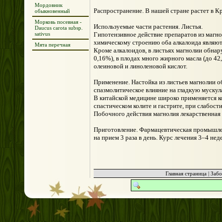
Мордовник
Распространение. В нашей стране растет в К
обыкновенный
Морковь посевная -
Используемые части растения. Листья.
Daucus carota subsp.
sativus
Гипотензивное действие препаратов из магно
химическому строению оба алкалоида являю
Мята перечная
Кроме алкалоидов, в листьях магнолии обнар
0,16%), в плодах много жирного масла (до 4
олеиновой и линоленовой кислот.
Применение. Настойка из листьев магнолии о
спазмолитическое влияние на гладкую мускула
В китайской медицине широко применяется к
спастическом колите и гастрите, при слабос
Побочного действия магнолия лекарственная 
Приготовление. Фармацевтическая промышлен
на прием 3 раза в день. Курс лечения 3–4 не
Главная страница
|
Забо