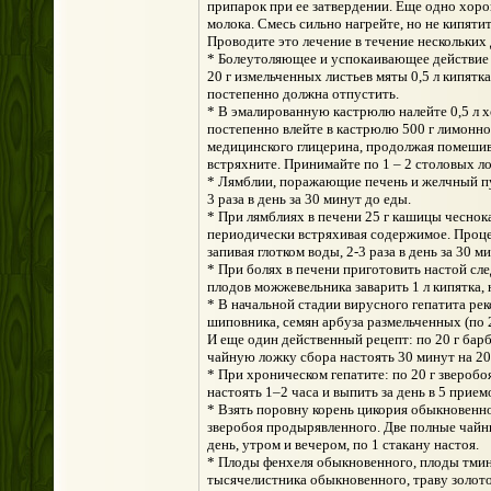
припарок при ее затвердении. Еще одно хоро
молока. Смесь сильно нагрейте, но не кипятит
Проводите это лечение в течение нескольких 
* Болеутоляющее и успокаивающее действие п
20 г измельченных листьев мяты 0,5 л кипятка
постепенно должна отпустить.
* В эмалированную кастрюлю налейте 0,5 л хо
постепенно влейте в кастрюлю 500 г лимонно
медицинского глицерина, продолжая помешив
встряхните. Принимайте по 1 – 2 столовых ло
* Лямблии, поражающие печень и желчный пуз
3 раза в день за 30 минут до еды.
* При лямблиях в печени 25 г кашицы чеснока,
периодически встряхивая содержимое. Проце
запивая глотком воды, 2-3 раза в день за 30 м
* При болях в печени приготовить настой сл
плодов можжевельника заварить 1 л кипятка, н
* В начальной стадии вирусного гепатита ре
шиповника, семян арбуза размельченных (по 20 
И еще один действенный рецепт: по 20 г бар
чайную ложку сбора настоять 30 минут на 200
* При хроническом гепатите: по 20 г зверобо
настоять 1–2 часа и выпить за день в 5 прием
* Взять поровну корень цикория обыкновенн
зверобоя продырявленного. Две полные чайные
день, утром и вечером, по 1 стакану настоя.
* Плоды фенхеля обыкновенного, плоды тмин
тысячелистника обыкновенного, траву золото