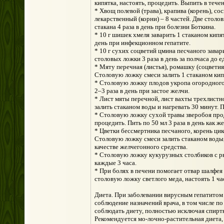
кипятка, настоять, процедить. Выпить в тече
* Хвощ полевой (трава), крапива (корень), сос
лекарственный (корни) – 8 частей. Две столо
стакана 4 раза в день при болезни Боткина.
* 10 г шишек хмеля заварить 1 стаканом кипят
день при инфекционном гепатите.
* 10 г сухих соцветий цмина песчаного завар
столовых ложки 3 раза в день за полчаса до 
* Мяту перечная (листья), ромашку (соцветия
Столовую ложку смеси залить 1 стаканом кипя
* Столовую ложку плодов укропа огородного 
2–3 раза в день при застое желчи.
* Лист мяты перечной, лист вахты трехлистн
залить стаканом воды и нагревать 30 минут. 
* Столовую ложку сухой травы зверобоя прод
процедить. Пить по 50 мл 3 раза в день как 
* Цветки бессмертника песчаного, корень ци
Столовую ложку смеси залить стаканом воды,
качестве желчегонного средства.
* Столовую ложку кукурузных столбиков с ры
каждые 3 часа.
* При болях в печени помогает отвар шалфея 
столовую ложку светлого меда, настоять 1 ча
Диета. При заболевании вирусным гепатитом 
соблюдение назначений врача, в том числе п
соблюдать диету, полностью исключая спиртн
Рекомендуется мо-лочно-растительная диета,