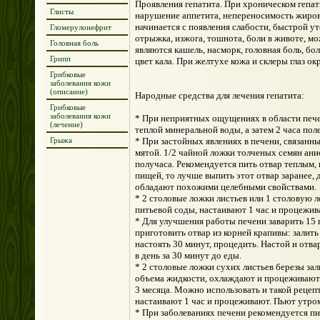
Проявления гепатита. При хроническом гепат
Глисты
нарушение аппетита, непереносимость жиров
начинается с появления слабости, быстрой у
Гломерулонефрит
отрыжка, изжога, тошнота, боли в животе, м
Головная боль
являются кашель, насморк, головная боль, б
Грипп
цвет кала. При желтухе кожа и склеры глаз о
Грибковые
заболевания кожи
(описание)
Народные средства для лечения гепатита:
Грибковые
заболевания кожи
* При неприятных ощущениях в области печен
(лечение)
теплой минеральной воды, а затем 2 часа по
Грыжа
* При застойных явлениях в печени, связанн
мятой. 1/2 чайной ложки толченых семян анис
получаса. Рекомендуется пить отвар теплым,
пищей, то лучше выпить этот отвар заранее,
обладают похожими целебными свойствами.
* 2 столовые ложки листьев или 1 столовую 
питьевой соды, настаивают 1 час и процежива
* Для улучшения работы печени заварить 15 г
приготовить отвар из корней крапивы: залить 
настоять 30 минут, процедить. Настой и отвар
в день за 30 минут до еды.
* 2 столовые ложки сухих листьев березы за
объема жидкости, охлаждают и процеживают. 
3 месяца. Можно использовать и такой рецепт
настаивают 1 час и процеживают. Пьют утром 
* При заболеваниях печени рекомендуется пи