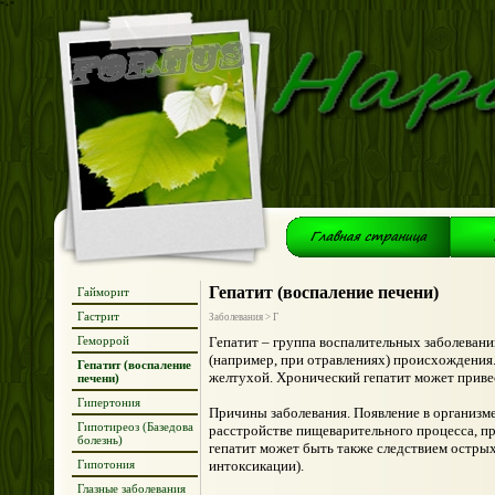
*+*
Гепатит (воспаление печени)
Гайморит
Гастрит
Заболевания > Г
Геморрой
Гепатит – группа воспалительных заболеван
(например, при отравлениях) происхождения
Гепатит (воспаление
желтухой. Хронический гепатит может приве
печени)
Гипертония
Причины заболевания. Появление в организм
Гипотиреоз (Базедова
расстройстве пищеварительного процесса, пр
болезнь)
гепатит может быть также следствием остры
Гипотония
интоксикации).
Глазные заболевания